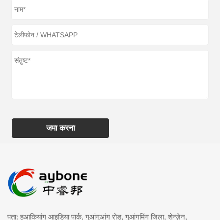
जमा करना
पता: हुआकियांग आइडिया पार्क, गुआंगुआंग रोड, गुआंगमिंग जिला, शेन्ज़ेन,