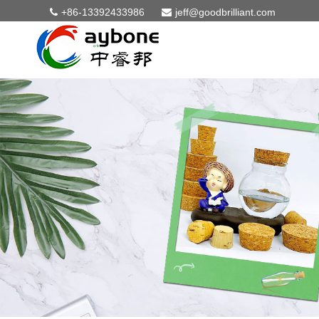
+86-13392433986
jeff@goodbrilliant.com