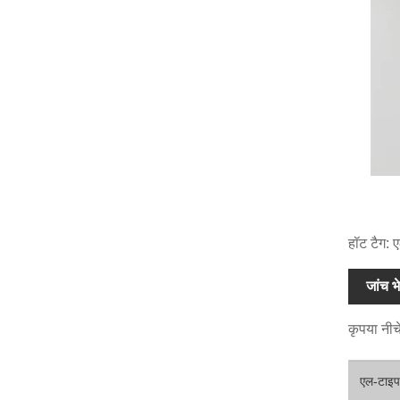
हॉट टैग: ए
जांच भे
कृपया नीचे