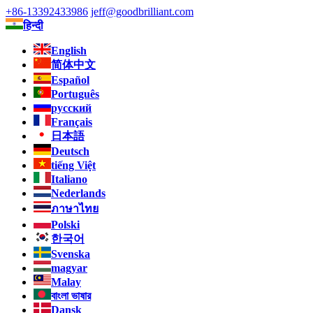
+86-13392433986
jeff@goodbrilliant.com
हिन्दी
English
简体中文
Español
Português
русский
Français
日本語
Deutsch
tiếng Việt
Italiano
Nederlands
ภาษาไทย
Polski
한국어
Svenska
magyar
Malay
বাংলা ভাষার
Dansk