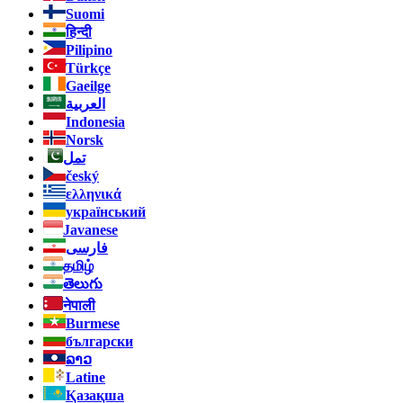
Suomi
हिन्दी
Pilipino
Türkçe
Gaeilge
العربية
Indonesia
Norsk‎
تمل
český
ελληνικά
український
Javanese
فارسی
தமிழ்
తెలుగు
नेपाली
Burmese
български
ລາວ
Latine
Қазақша